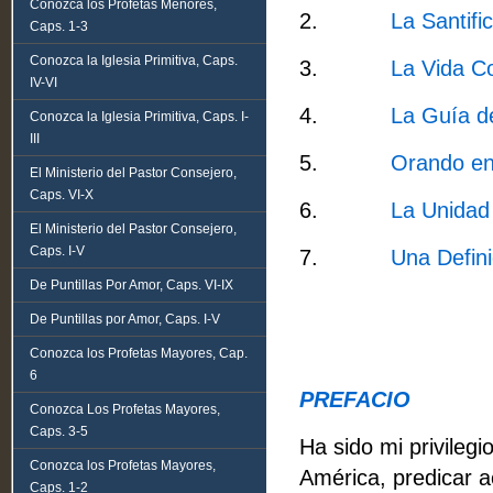
Conozca los Profetas Menores,
2.
La Santifi
Caps. 1-3
Conozca la Iglesia Primitiva, Caps.
3.
La Vida Co
IV-VI
4.
La Guía de
Conozca la Iglesia Primitiva, Caps. I-
III
5.
Orando en 
El Ministerio del Pastor Consejero,
Caps. VI-X
6.
La Unidad 
El Ministerio del Pastor Consejero,
Caps. I-V
7.
Una Defini
De Puntillas Por Amor, Caps. VI-IX
De Puntillas por Amor, Caps. I-V
Conozca los Profetas Mayores, Cap.
6
PREFACIO
Conozca Los Profetas Mayores,
Caps. 3-5
Ha sido mi privileg
Conozca los Profetas Mayores,
América, predicar ac
Caps. 1-2