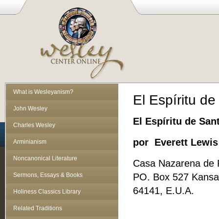
What is Wesleyanism?
El Espíritu d
John Wesley
El Espíritu de San
Charles Wesley
por Everett Lewis 
Arminianism
Noncanonical Literature
Casa Nazarena de P
Sermons, Essays & Books
PO. Box 527 Kansas
64141, E.U.A.
Holiness Classics Library
Related Traditions