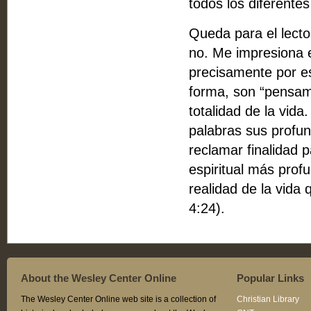
todos los diferentes
Queda para el lecto
no. Me impresiona el
precisamente por es
forma, son “pensami
totalidad de la vid
palabras sus profun
reclamar finalidad 
espiritual más prof
realidad de la vida 
4:24).
About the Wesley Center Online
Popular Links
The Wesley Center Online web site is a collection of
Christian Library