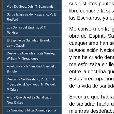
sus distintos puntos
Vida De Gozo, John T. Seamands
libro contiene la s
Surge la Iglesia del Nazareno, M. E.
las Escrituras, ya ot
Redford
Los Dones del Espíritu, W. T.
Me convertí en la Ig
Purkiser
obra del Espíritu S
El Espíritu de Santidad, Everett
cuaquerismo han sid
Lewis Cattell
la Asociación Nacio
Desde los Apostoles hasta Wesley,
y me he criado dent
William M. Greathouse
me esforzaba en lle
Auxilios Para la Santidad, Samuel L.
entre la doctrina q
Bringle
Estas preocupacion
Descubra Su Ministerio, R. Hurn, A.
Truesdale, M. Wynkoop, M. Weigelt,
de la vida de santid
P. Orjala
Encontré que había
Ahora Que Usted Es Santificado,
Neal Dirkse
de santidad hacía u
mientras desdeña­ba
La Santidad Bíblica Obtenida por la