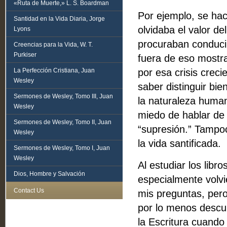
«Ruta de Muerte,» L. S. Boardman
Por ejemplo, se hací
Santidad en la Vida Diaria, Jorge
olvidaba el valor de
Lyons
procuraban conducir
Creencias para la Vida, W. T.
Purkiser
fuera de eso mostr
La Perfección Cristiana, Juan
por esa crisis creci
Wesley
saber distinguir bie
Sermones de Wesley, Tomo III, Juan
la naturaleza human
Wesley
miedo de hablar de 
Sermones de Wesley, Tomo II, Juan
“supresión.” Tampoc
Wesley
la vida santificada.
Sermones de Wesley, Tomo I, Juan
Wesley
Al estudiar los libr
Dios, Hombre y Salvación
especialmente volv
Contact Us
mis preguntas, pero 
por lo menos descub
la Escritura cuando