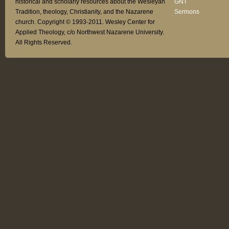
historical and scholarly resources about the Wesleyan
GNT
Tradition, theology, Christianity, and the Nazarene
Sermons
church. Copyright © 1993-2011. Wesley Center for
Applied Theology, c/o Northwest Nazarene University.
All Rights Reserved.