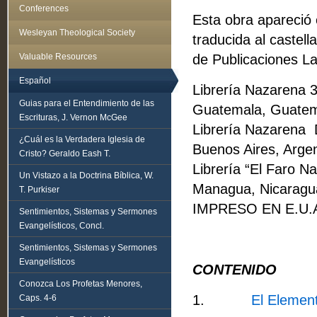
Conferences
Esta obra apareció e
Wesleyan Theological Society
traducida al castell
Valuable Resources
de Publicaciones La
Español
Librería Nazarena 
Guias para el Entendimiento de las
Guatemala, Guate
Escrituras, J. Vernon McGee
Librería Nazarena 
¿Cuál es la Verdadera Iglesia de
Buenos Aires, Argen
Cristo? Geraldo Eash T.
Librería “El Faro 
Un Vistazo a la Doctrina Bíblica, W.
Managua, Nicaragu
T. Purkiser
IMPRESO EN E.U.A
Sentimientos, Sistemas y Sermones
Evangelísticos, Concl.
Sentimientos, Sistemas y Sermones
Evangelísticos
CONTENIDO
Conozca Los Profetas Menores,
1.
El Elemen
Caps. 4-6