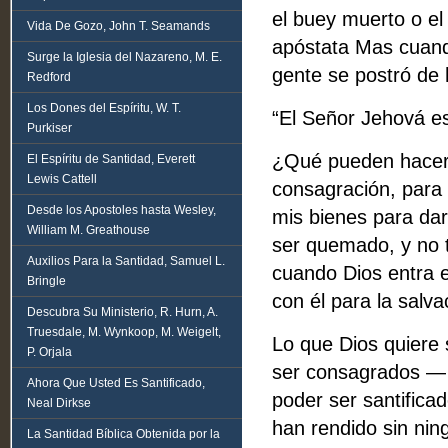
el buey muerto o el 
Vida De Gozo, John T. Seamands
apóstata Mas cuand
Surge la Iglesia del Nazareno, M. E.
gente se postró de 
Redford
Los Dones del Espíritu, W. T.
“El Señor Jehová es
Purkiser
¿Qué pueden hacer l
El Espíritu de Santidad, Everett
Lewis Cattell
consagración, para s
Desde los Apostoles hasta Wesley,
mis bienes para dar
William M. Greathouse
ser quemado, y no t
Auxilios Para la Santidad, Samuel L.
cuando Dios entra e
Bringle
con él para la salv
Descubra Su Ministerio, R. Hurn, A.
Truesdale, M. Wynkoop, M. Weigelt,
Lo que Dios quiere
P. Orjala
ser consagrados — 
Ahora Que Usted Es Santificado,
poder ser santifica
Neal Dirkse
han rendido sin nin
La Santidad Bíblica Obtenida por la