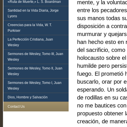
mente, y la voluntad
«Ruta de Muerte,» L. S. Boardman
entre los pecadores
Santidad en la Vida Diaria, Jorge
Lyons
sus manos todas su
Creencias para la Vida, W. T.
disposición a contr
Purkiser
murmurar y quejars
La Perfección Cristiana, Juan
han hecho esto en 
Wesley
del sacrificio, como
Sermones de Wesley, Tomo III, Juan
holocausto sobre el
Wesley
humilde pero persis
Sermones de Wesley, Tomo II, Juan
fuego. El prometió 
Wesley
buscarlo, orar por e
Sermones de Wesley, Tomo I, Juan
Wesley
esperando. Un sold
de rodillas en su c
Dios, Hombre y Salvación
no me bautices con 
Contact Us
propuesto obtener l
creación, de manera