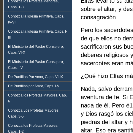
Elías levantó su al
Conozca los Profetas Menores,
Caps. 1-3
sobre el altar, y d
consagración.
Conozca la Iglesia Primitiva, Caps.
IV-VI
Pero los sacerdotes
Conozca la Iglesia Primitiva, Caps. I-
de que ellos no derr
III
sacrificaron sus bu
El Ministerio del Pastor Consejero,
Caps. VI-X
deberes religiosos y
El Ministerio del Pastor Consejero,
sacerdotes eran má
Caps. I-V
¿Qué hizo Elías má
De Puntillas Por Amor, Caps. VI-IX
De Puntillas por Amor, Caps. I-V
Nada, salvo derrama
Conozca los Profetas Mayores, Cap.
aventura de fe. Si 
6
nada de él. Pero é
Conozca Los Profetas Mayores,
y Dios rasgó los cie
Caps. 3-5
piedras del altar y
Conozca los Profetas Mayores,
altar. Eso era santi
Caps. 1-2