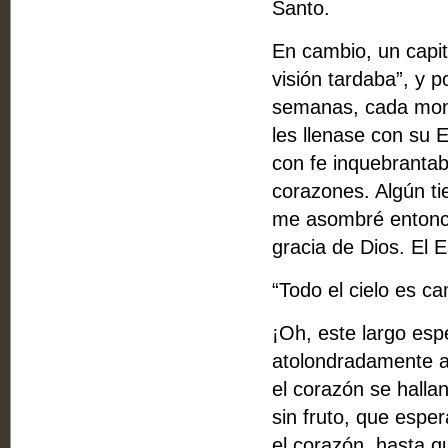
Santo.
En cambio, un capit
visión tardaba”, y 
semanas, cada mome
les llenase con su E
con fe inquebrantab
corazones. Algún t
me asombré entonces
gracia de Dios. El 
“Todo el cielo es c
¡Oh, este largo esp
atolondradamente a 
el corazón se halla
sin fruto, que esper
el corazón, hasta q