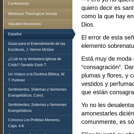
Conferences
quiero decir es sant
Wesleyan Theological Society
como la que hay entr
Dios.
Valuable Resources
Español
El error de esta señ
Guias para el Entendimiento de las
elemento sobrenatu
Escrituras, J. Vernon McGee
Está muy de moda e
¿Cuál es la Verdadera Iglesia de
Cristo? Geraldo Eash T.
“consagración”. Da
Un Vistazo a la Doctrina Bíblica, W.
plumas y flores, y 
T. Purkiser
vestidos y perfuma
Sentimientos, Sistemas y Sermones
que están consagra
Evangelísticos, Concl.
Yo no les desalentar
Sentimientos, Sistemas y Sermones
Evangelísticos
amonestarles dicién
Conozca Los Profetas Menores,
comunmente, es sólo
Caps. 4-6