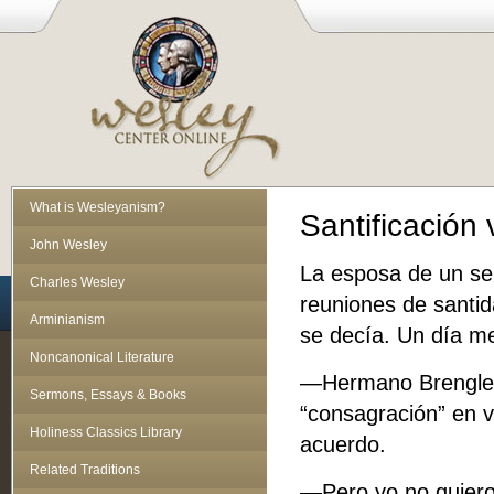
What is Wesleyanism?
Santificación
John Wesley
La esposa de un sen
Charles Wesley
reuniones de santid
Arminianism
se decía. Un día me
Noncanonical Literature
—Hermano Brengle, 
Sermons, Essays & Books
“consagración” en v
Holiness Classics Library
acuerdo.
Related Traditions
—Pero yo no quiero