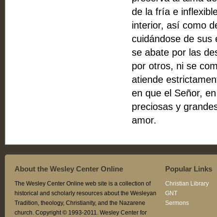
de la fría e inflexi
interior, así como d
cuidándose de sus e
se abate por las de
por otros, ni se co
atiende estrictamen
en que el Señor, en
preciosas y grande
amor.
About the Wesley Center Online
Popular Links
The Wesley Center Online web site is a collection of
Christian Library
historical and scholarly resources about the Wesleyan
GNT
Tradition, theology, Christianity, and the Nazarene
Sermons
church. Copyright © 1993-2011. Wesley Center for